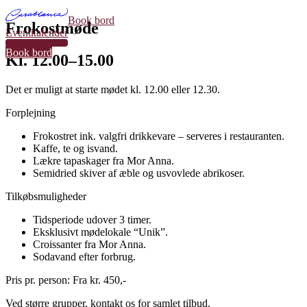
Book bord
Frokostmøde
Eventkalender
35
Book bord
Kl. 12.00–15.00
Det er muligt at starte mødet kl. 12.00 eller 12.30.
Forplejning
Frokostret ink. valgfri drikkevare – serveres i restauranten.
Kaffe, te og isvand.
Lækre tapaskager fra Mor Anna.
Semidried skiver af æble og usvovlede abrikoser.
Tilkøbsmuligheder
Tidsperiode udover 3 timer.
Eksklusivt mødelokale “Unik”.
Croissanter fra Mor Anna.
Sodavand efter forbrug.
Pris pr. person: Fra kr. 450,-
Ved større grupper, kontakt os for samlet tilbud.