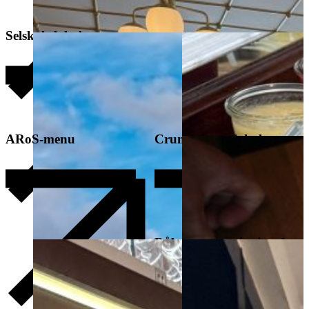
Selskabslokaler
ARoS-menu
Crunch i eget lokale
Dåb- og navngivningsfest