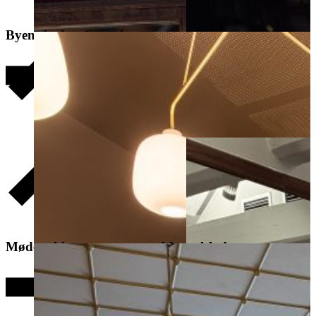
Byens bedste Crunch
Frokostselskab
Mødepakker
Aftenselskab