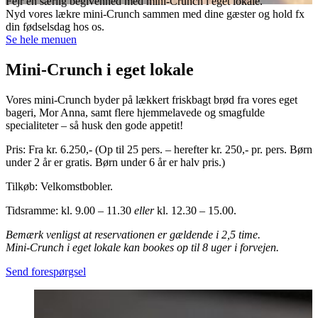
Fejr en særlig begivenhed med mini-Crunch i eget lokale.
Nyd vores lækre mini-Crunch sammen med dine gæster og hold fx
din fødselsdag hos os.
Se hele menuen
Mini-Crunch i eget lokale
Vores mini-Crunch byder på lækkert friskbagt brød fra vores eget
bageri, Mor Anna, samt flere hjemmelavede og smagfulde
specialiteter – så husk den gode appetit!
Pris:
Fra kr. 6.250,- (Op til 25 pers. – herefter kr. 250,- pr. pers. Børn
under 2 år er gratis. Børn under 6 år er halv pris.)
Tilkøb:
Velkomstbobler.
Tidsramme: kl. 9.00 – 11.30
eller
kl. 12.30 – 15.00.
Bemærk venligst at reservationen er gældende i 2,5 time.
Mini-Crunch i eget lokale kan bookes op til 8 uger i forvejen.
Send forespørgsel