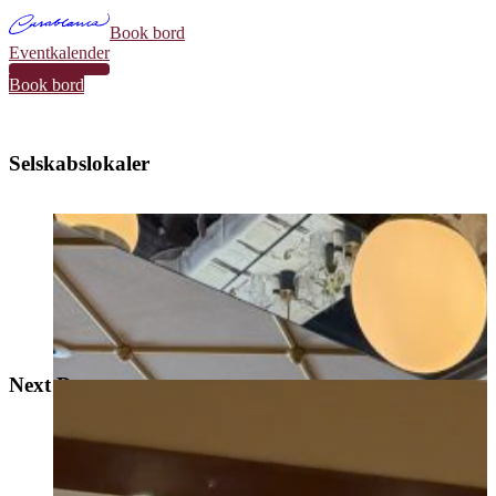
Book bord
Eventkalender
34
Book bord
Selskabslokaler
Next Door