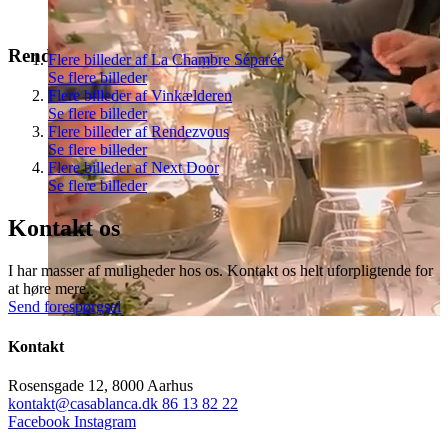
Rendezvous
Vinkælder/Lounge
Flere billeder af La Chambre Séparée
Se flere billeder
Flere billeder af Vinkælderen
Se flere billeder
Flere billeder af Rendezvous
Se flere billeder
Flere billeder af Next Door
Se flere billeder
Kontakt os
I har masser af muligheder hos os. Kontakt os helt uforpligtende for
at høre mere.
Send forespørgsel
Kontakt
Rosensgade 12, 8000 Aarhus
kontakt@casablanca.dk
86 13 82 22
Facebook
Instagram