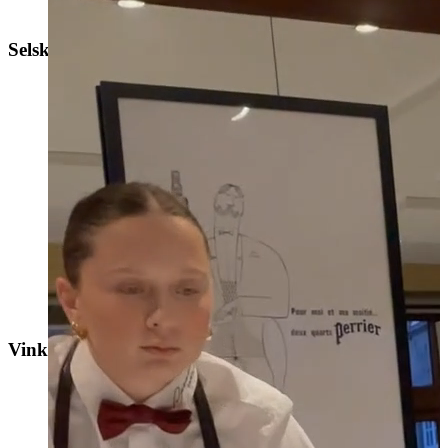
Selskabslokaler
La Chambre Séparée
Vinkælder/Lounge
Vinkælder/Lounge