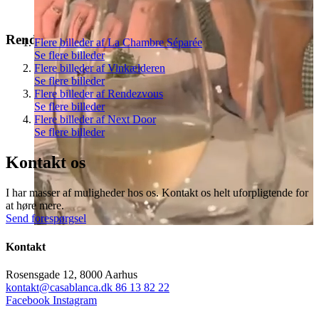
Rendezvous
Vinkælder/Lounge
Flere billeder af La Chambre Séparée
Se flere billeder
Flere billeder af Vinkælderen
Se flere billeder
Flere billeder af Rendezvous
Se flere billeder
Flere billeder af Next Door
Se flere billeder
Kontakt os
I har masser af muligheder hos os. Kontakt os helt uforpligtende for
at høre mere.
Send forespørgsel
Kontakt
Rosensgade 12, 8000 Aarhus
kontakt@casablanca.dk
86 13 82 22
Facebook
Instagram