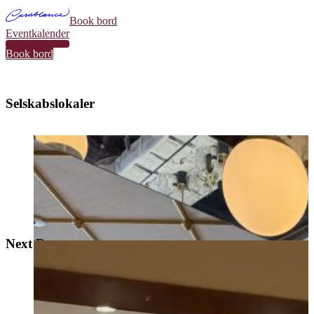
Book bord
Eventkalender
34
Book bord
Selskabslokaler
Next Door