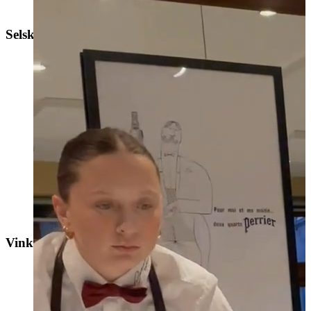
Selskabslokaler
La Chambre Séparée
Vinkælder/Lounge
Vinkælder/Lounge