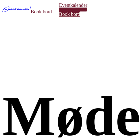
Eventkalender
32
Book bord
Book bord
Møde