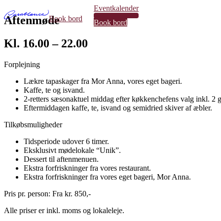
Eventkalender
34
Aftenmøde
Book bord
Book bord
Kl. 16.00 – 22.00
Forplejning
Lækre tapaskager fra Mor Anna, vores eget bageri.
Kaffe, te og isvand.
2-retters sæsonaktuel middag efter køkkenchefens valg inkl. 2 gl
Eftermiddagen kaffe, te, isvand og semidried skiver af æbler.
Tilkøbsmuligheder
Tidsperiode udover 6 timer.
Eksklusivt mødelokale “Unik”.
Dessert til aftenmenuen.
Ekstra forfriskninger fra vores restaurant.
Ekstra forfriskninger fra vores eget bageri, Mor Anna.
Pris pr. person: Fra kr. 850,-
Alle priser er inkl. moms og lokaleleje.