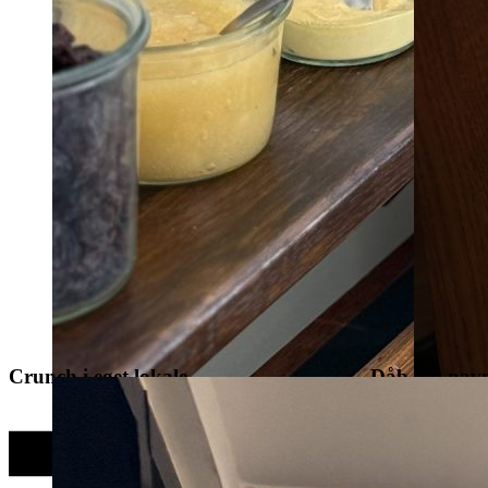
Crunch i eget lokale
Dåb- og navn