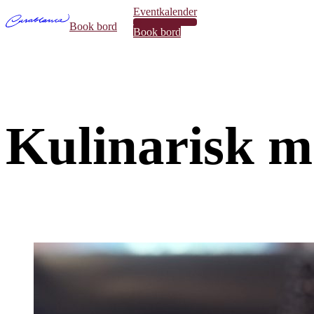
Eventkalender
34
Book bord
Book bord
Kulinarisk ma